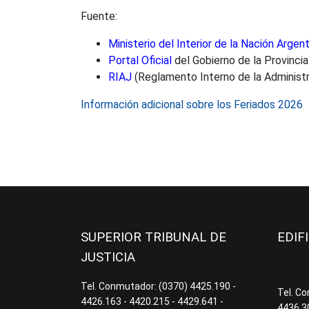
Fuente:
Ministerio del Interior de la Nación Argent
Portal Oficial
del Gobierno de la Provinci
RIAJ
(Reglamento Interno de la Administr
Información adicional sobre los Feriados 2026
SUPERIOR TRIBUNAL DE
EDIF
JUSTICIA
Tel. Conmutador: (0370) 4425.190 -
Tel. C
4426.163 - 4420.215 - 4429.641 -
4436.3