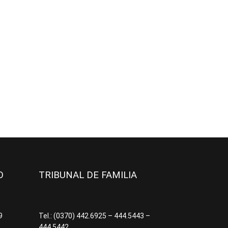
JO
TRIBUNAL DE FAMILIA
09
Tel.: (0370) 442.6925 – 444.5443 –
444.5442