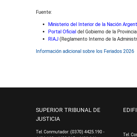
Fuente:
Ministerio del Interior de la Nación Argent
Portal Oficial
del Gobierno de la Provinci
RIAJ
(Reglamento Interno de la Administr
Información adicional sobre los Feriados 2026
SUPERIOR TRIBUNAL DE
EDIF
JUSTICIA
Tel. Conmutador: (0370) 4425.190 -
Tel. C