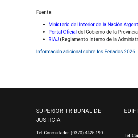
Fuente:
Ministerio del Interior de la Nación Argent
Portal Oficial
del Gobierno de la Provinci
RIAJ
(Reglamento Interno de la Administr
Información adicional sobre los Feriados 2026
SUPERIOR TRIBUNAL DE
EDIF
JUSTICIA
Tel. Conmutador: (0370) 4425.190 -
Tel. C