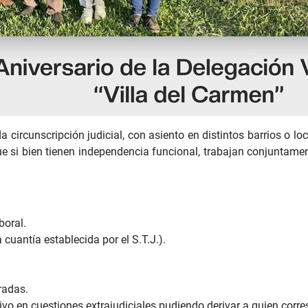
circunscripción judicial, con asiento en distintos barrios o lo
que si bien tienen independencia funcional, trabajan conjuntam
boral.
cuantía establecida por el S.T.J.).
radas.
vo en cuestiones extrajudiciales pudiendo derivar a quien corres