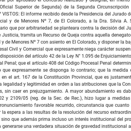
Oficial Superior de Segunda) de la Segunda Circunscripción J
 VISTOS: El informe recibido desde la Presidencia del Jurado d
cial y de Menores Nº 7, de El Colorado, a la Dra. Silvia A.
io que por arbitrariedad se planteara contra la decisión del Ju
e Justicia, tramita un Recurso de Queja contra aquella denegato
 y de Menores Nº 7 con asiento en El Colorado, y disponer la baja
ocesal Civil y Comercial que expresamente niega carácter suspe
disposición del artículo 42 de la Ley N° 1.095 de Enjuiciamien
 Penal; que el artículo 408 del Código Procesal Penal determina
vo que expresamente se disponga lo contrario; que la medida
 en el art. 167 de la Constitución Provincial, que es justament
la legalidad y legitimidad en orden a las atribuciones que la C
s, sin caer en prejuzgamiento. A mayor abundamiento es dabl
/02 y 2109/05 (reg. de la Sec. de Rec.), hizo lugar a medidas
pronunciamiento favorable recurrido, circunstancia que cuanto
la espera a las resultas de la resolución del recurso extraordin
., sino que además prima incluso un interés institucional del pr
ía generarse una verdadera situación de gravedad institucional 