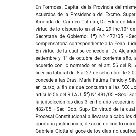
En Formosa, Capital de la Provincia del mismo
Acuerdos de la Presidencia del Excmo. Superior
Arminda del Carmen Colman, Dr. Eduardo Manue
virtud de lo dispuesto en el Art. 29 inc.10º d
Secretaría de Gobierno:
1º)
Nº 472
/05 –Sec
compensatoria correspondiente a la Feria Judic
En virtud de la cual se concede al Dr. Alejan
setiembre y 1° de octubre del corriente año,
acuerdo con lo normado en el art. 56 del R.I.
licencia laboral del 8 al 27 de setiembre de 2.
concede a las Dras. María Fátima Pando y Silv
en curso, a fin de que concurran a las "XX J
artículo 56 del R.I.A.J.
5°)
N° 481/05 –Sec. Gob
la jurisdicción los días 3, en horario vespertino
482/05 –Sec. Gob. Sup.-
En virtud de la cua
Procesal Constitucional a llevarse a cabo los 
oportuna justificación, de acuerdo con lo norma
Gabriela Giotta el goce de los días no usufru