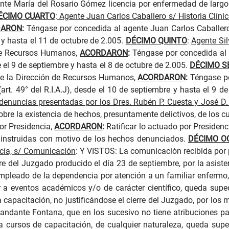
nte María del Rosario Gómez
licencia por enfermedad de largo t
ÉCIMO CUARTO
:
Agente Juan Carlos Caballero s/ Historia Clíni
DARON
:
Téngase por concedida al a
gente Juan Carlos Caballe
e y hasta el 11 de octubre de 2.005.
DÉCIMO QUINTO
:
Agente Sil
 de Recursos Humanos,
ACORDARON
:
Téngase por concedida al
de el 9 de septiembre y hasta el 8 de octubre de 2.005.
DÉCIMO S
e de la Dirección de Recursos Humanos,
ACORDARON
:
Téngase po
art. 49° del R.I.A.J), desde el 10 de septiembre y hasta el 9 de
 denuncias presentadas por los Dres. Rubén P. Cuesta y José D
obre la existencia de hechos, presuntamente delictivos, de los c
or Presidencia,
ACORDARON
:
Ratificar lo actuado por Presidenc
 instruidas con motivo de los hechos denunciados.
DÉCIMO O
cía, s/ Comunicación
:
Y VISTOS: La comunicación recibida por p
e del Juzgado producido el día 23 de septiembre, por la asis
empleado de la dependencia por atención a un familiar enferm
r a eventos académicos y/o de carácter científico, queda supe
la capacitación, no justificándose el cierre del Juzgado, por los
dante Fontana, que en los sucesivo no tiene atribuciones par
a cursos de capacitación, de cualquier naturaleza, queda supe