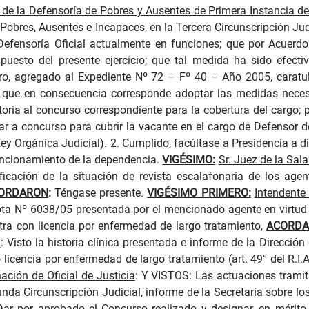
 de la Defensoría de Pobres y Ausentes de Primera Instancia de 
bres, Ausentes e Incapaces, en la Tercera Circunscripción Judici
 Defensoría Oficial actualmente en funciones; que por Acuerdo
upuesto del presente ejercicio; que tal medida ha sido efect
iero, agregado al Expediente Nº 72 – Fº 40 – Año 2005, caratu
o"; que en consecuencia corresponde adoptar las medidas nec
toria al concurso correspondiente para la cobertura del cargo; p
ar a concurso para cubrir la vacante en el cargo de Defensor d
 Ley Orgánica Judicial). 2. Cumplido, facúltase a Presidencia a 
funcionamiento de la dependencia.
VIGÉSIMO:
Sr. Juez de la Sala
icación de la situación de revista escalafonaria de los agen
ORDARON
:
Téngase presente.
VIGÉSIMO PRIMERO:
Intendente
ta Nº 6038/05 presentada por el mencionado agente en virtud 
tra con licencia por enfermedad de largo tratamiento,
ACORD
a
:
Visto la historia clínica presentada e informe de la Direcci
o
licencia por enfermedad de largo tratamiento (art. 49° del R.I.
ación de Oficial de Justicia
:
Y VISTOS: Las actuaciones tramit
gunda Circunscripción Judicial, informe de la Secretaria sobre 
ar por aprobado el Concurso realizado y designar, en mérito a