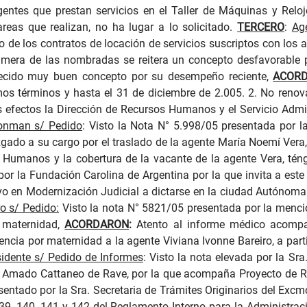
gentes que prestan servicios en el Taller de Máquinas y Reloj
reas que realizan, no ha lugar a lo solicitado.
TERCERO
:
Ag
 de los contratos de locación de servicios suscriptos con los
era de las nombradas se reitera un concepto desfavorable por
recido muy buen concepto por su desempeño reciente,
ACOR
s términos y hasta el 31 de diciembre de 2.005. 2. No renova
 efectos la Dirección de Recursos Humanos y el Servicio Admin
oonman s/ Pedido
:
Visto la Nota N° 5.998/05 presentada por la
uzgado a su cargo por el traslado de la agente María Noemí Vera
s Humanos y la cobertura de la vacante de la agente Vera, tén
por la Fundación Carolina de Argentina por la que invita a este 
o en Modernización Judicial a dictarse en la ciudad Autónoma
ro s/ Pedido:
Visto la nota N° 5821/05 presentada por la mencion
r maternidad,
ACORDARON
:
Atento al informe médico acompa
ncia por maternidad a la agente Viviana Ivonne Bareiro, a part
sidente s/ Pedido de Informes
:
Visto la nota elevada por la Sra
ica Amado Cattaneo de Rave, por la que acompaña Proyecto de R
entado por la Sra. Secretaria de Trámites Originarios del Excm
139, 140, 141 y 142 del Reglamento Interno para la Administraci