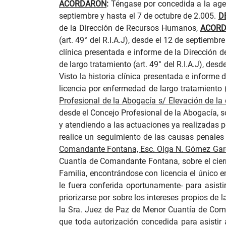
ACORDARON
:
Téngase por concedida a la a
ge
septiembre y hasta el 7 de octubre de 2.005.
D
de la Dirección de Recursos Humanos,
ACOR
(art. 49° del R.I.A.J), desde el 12 de septiembr
clínica presentada e informe de la Dirección
de largo tratamiento (art. 49° del R.I.A.J), des
Visto la historia clínica presentada e inform
licencia por enfermedad de largo tratamiento (
Profesional de la Abogacía s/ Elevación de la
desde el Concejo Profesional de la Abogacía, s
y atendiendo a las actuaciones ya realizadas p
realice un seguimiento de las causas penales
Comandante Fontana, Esc. Olga N. Gómez Gar
Cuantía de Comandante Fontana, sobre el cierr
Familia, encontrándose con licencia el único 
le fuera conferida oportunamente- para asisti
priorizarse por sobre los intereses propios de 
la Sra. Juez de Paz de Menor Cuantía de Coman
que toda autorización concedida para asistir 