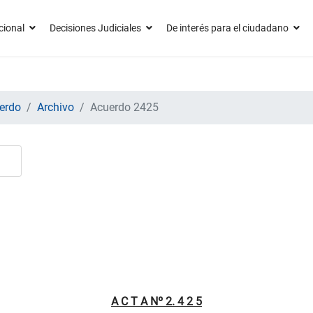
cional
Decisiones Judiciales
De interés para el ciudadano
erdo
Archivo
Acuerdo 2425
A C T A Nº 2. 4 2 5