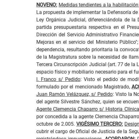
NOVENO:
Medidas tendientes a la habilitación
La propuesta de implementar la Defensoría de Po
Ley Orgánica Judicial, diferenciándola de la
partida presupuestaria respectiva en el Pres
Dirección del Servicio Administrativo Financ
Mejoras en el servicio del Ministerio Públic
dependencia, resultando prioritaria la convoca
de la Magistratura sobre la necesidad de llam
Tercera Circunscripción Judicial (art. 77 de la
espacio físico y mobiliario necesario para el 
I. Franco s/ Pedido
:
Visto el pedido de modif
formulado por el mencionado Magistrado,
AC
Juan Ramón Velázquez, s/ Pedido
:
Visto la No
del agente Silvestre Sánchez, quien se encuen
Agente Clemencia Chaparro s/ Historia Clínic
por concedida a la a
gente Clemencia Chaparr
octubre de 2.005.
VIGÉSIMO TERCERO:
Design
cubrir el cargo de Oficial de Justicia de la Se
registrándose impugnaciones,
ACORDARON
:
D