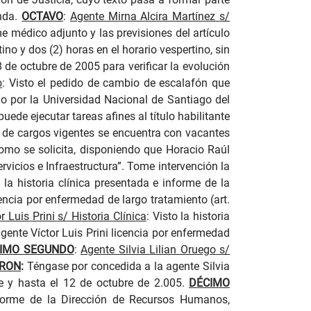
onda.
OCTAVO
:
Agente Mirna Alcira Martínez s/
e médico adjunto y las previsiones del artículo
ino y dos (2) horas en el horario vespertino, sin
de octubre de 2005 para verificar la evolución
o
:
Visto el pedido de cambio de escalafón que
do por la Universidad Nacional de Santiago del
ede ejecutar tareas afines al título habilitante
o de cargos vigentes se encuentra con vacantes
omo se solicita, disponiendo que Horacio Raúl
rvicios e Infraestructura”. Tome intervención la
 la historia clínica presentada e informe de la
cencia por enfermedad de largo tratamiento (art.
r Luis Prini s/ Historia Clínica
:
Visto la historia
a
gente Víctor Luis Prini
licencia por enfermedad
IMO SEGUNDO
:
Agente Silvia Lilian Oruego s/
RON
:
Téngase por concedida a la a
gente Silvia
bre y hasta el 12 de octubre de 2.005.
DÉCIMO
nforme de la Dirección de Recursos Humanos,