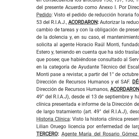
del presente Acuerdo como Anexo I. Por Direc
Pedido
:
Visto el pedido de reducción horaria f
53 del R.I.A.J.,
ACORDARON
:
Autorizar la reducc
cambio de tareas y con la obligación de prese
de la dolencia y, en su caso, el mantenimient
solicita al agente Horacio Raúl Monti, fundad
Estero y, teniendo en cuenta que ha sido trasla
que posee; que habiéndose consultado al Servi
en la categoría de Ayudante Técnico del Escal
Monti pase a revistar, a partir del 1° de octub
Dirección de Recursos Humanos y el SAF.
DÉ
Dirección de Recursos Humanos,
ACORDARO
49° del R.I.A.J), desde el 13 de septiembre y 
clínica presentada e informe de la Dirección
de largo tratamiento (art. 49° del R.I.A.J), d
Historia Clínica
:
Visto la historia clínica pres
Lilian Oruego
licencia por enfermedad de larg
TERCERO
:
Agente María del Rosario Gómez s