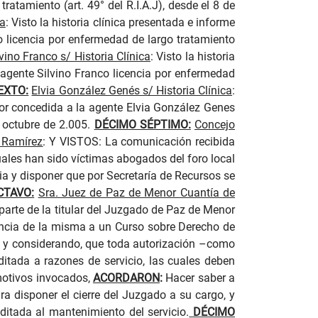
ratamiento (art. 49° del R.I.A.J), desde el 8 de
ca
:
Visto la historia clínica presentada e informe
ro
licencia por enfermedad de largo tratamiento
vino Franco s/ Historia Clínica
:
Visto la historia
 a
gente Silvino Franco
licencia por enfermedad
EXTO:
Elvia González Genés s/ Historia Clínica
:
r concedida a la a
gente Elvia González Genes
 octubre de 2.005.
DÉCIMO SÉPTIMO:
Concejo
. Ramírez
:
Y VISTOS: La comunicación recibida
uales han sido víctimas abogados del foro local
ia y disponer que por Secretaría de Recursos se
CTAVO:
Sra. Juez de Paz de Menor Cuantía de
arte de la titular del Juzgado de Paz de Menor
tencia de la misma a un Curso sobre Derecho de
o, y considerando, que toda autorización –como
ditada a razones de servicio, las cuales deben
 motivos invocados,
ACORDARON
:
Hacer saber a
a disponer el cierre del Juzgado a su cargo, y
ditada al mantenimiento del servicio.
DÉCIMO