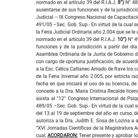
normado en el artículo 39 del R.I.A.J.
8°)
N° 48
ausentarse de sus funciones y de la jurisdicci
Judicial – IX Congreso Nacional de Capacitación
491/05 –Sec. Gob. Sup.-
En virtud de la cual 
la Feria Judicial Ordinaria año 2.004 que se le
normado en el artículo 39 del R.I.A.J.
10°)
N° 4
funciones y de la jurisdicción a partir del dí
Asamblea Ordinaria de la Junta de Gobierno de
con cargo de oportuna justificación, de acuerdo
a la Esc. Célica Cattaneo Amado de Rave los ca
de la Feria Invernal año 2.005, por estricta r
fecha en que iniciará el uso de su licencia, de
concede a la Dra. María Cristina Recalde licenc
asista al “12° Congreso Internacional de Psiqu
489/05 –Sec. Gob. Sup.-
En virtud de la cual 
del 13 al 19 de septiembre del año en curso, d
autoriza a la Dra. Judith E. Sosa de Lozina a au
“XVI Jornadas Científicas de la Magistratura Ar
cual,
ACORDARON:
Tener presente y aprobar l