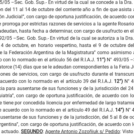
5/05 –Sec. Gob. Sup.-
En virtud de la cual se concede a la Dra
ón del 11 al 14 de octubre del corriente año a fin de que asist
 Judicial”, con cargo de oportuna justificación, de acuerdo con 
se prorroga por estrictas razones de servicios a la agente Rosar
 adeudan, hasta fecha a determinar, con cargo de usufructo en el
92/05 –Sec. Gob. Sup.-
En virtud de la cual se autoriza a la D
a 4 de octubre, en horario vespertino, hasta el 9 de octubre de
 la Federación Argentina de la Magistratura” como asimismo a 
 con lo normado en el artículo 56 del R.I.A.J.
11°)
N° 493/05 –
torce (14) días que se le adeudan correspondientes a la Feria Ju
azones de servicios, con cargo de usufructo durante el transcu
 acuerdo con lo normado en el artículo 39 del R.I.A.J.
12°)
N° 4
ia para ausentarse de sus funciones y de la jurisdicción del 24 
iatría”, con cargo de oportuna justificación, de acuerdo con lo
se tiene por concedida licencia por enfermedad de largo tratami
e acuerdo con lo normado en el artículo 49 del R.I.A.J.
14°)
N° 
sentarse de sus funciones y de la jurisdicción, del 5 al 8 de oc
gentina”, con cargo de oportuna justificación, de acuerdo con l
o actuado.
SEGUNDO
:
Agente Antonio Zozoñiuk s/ Pedido
: Vist