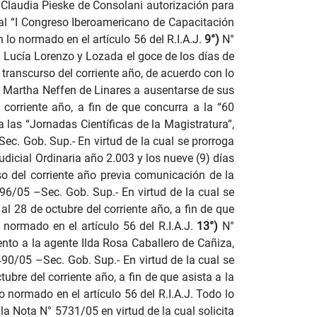
. Claudia Pieske de Consolani autorización para
a al “I Congreso Iberoamericano de Capacitación
lo normado en el artículo 56 del R.I.A.J.
9°)
N°
io Lucía Lorenzo y Lozada el goce de los días de
 transcurso del corriente año, de acuerdo con lo
ra. Martha Neffen de Linares a ausentarse de sus
l corriente año, a fin de que concurra a la “60
las “Jornadas Científicas de la Magistratura”,
Sec. Gob. Sup.-
En virtud de la cual se prorroga
dicial Ordinaria año 2.003 y los nueve (9) días
rso del corriente año previa comunicación de la
96/05 –Sec. Gob. Sup.-
En virtud de la cual se
al 28 de octubre del corriente año, a fin de que
 normado en el artículo 56 del R.I.A.J.
13°)
N°
ento a la agente Ilda Rosa Caballero de Cañiza,
490/05 –Sec. Gob. Sup.-
En virtud de la cual se
tubre del corriente año, a fin de que asista a la
o normado en el artículo 56 del R.I.A.J. Todo lo
o la Nota N° 5731/05 en virtud de la cual solicita