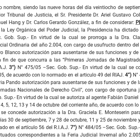
 nombre, siendo las nueve horas del día veintiocho de septie
 Tribunal de Justicia, el Sr. Presidente Dr. Ariel Gustavo Coll
l Hang y Dr. Carlos Gerardo González, a fin de considerar:
P
e la Ley Orgánica del Poder Judicial, la Presidencia ha dictado
. Gob. Sup.- En virtud de la cual se prorroga a la Dra. Cl
ial Ordinaria del año 2.004, con cargo de usufructo dentro del
dro Blanco autorización para ausentarse de sus funciones y de l
 a fin de que concurra a las “Primeras Jornadas de Magistrado
A.J.
3°)
N° 475/05 –Sec. Gob. Sup.- En virtud de la cual se c
005, de acuerdo con lo normado en el articulo 49 del RIAJ.
4°)
N° 
ia Pando autorización para ausentarse de sus funciones y de la 
ornadas Nacionales de Derecho Civil", con cargo de oportuna j
. Sup.-
En virtud de la cual se autoriza al agente Fabián Dani
, 4, 5, 12, 13 y 14 de octubre del corriente año, de acuerdo con l
l se concede autorización a la Dra. Graciela E. Monteserin par
días 30 de septiembre, 7 y 28 de octubre, 11 y 25 de noviembre 
do en el artículo 56 del R.I.A.J.
7°)
N° 484/05 –Sec. Gob. Sup.-
ctuados correspondientes a la Feria Judicial Invernal año 2.00