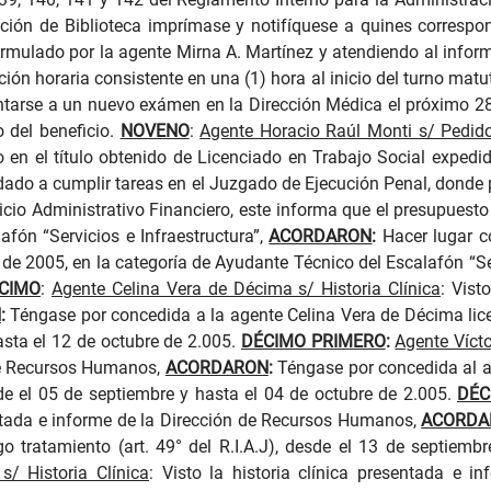
ción de Biblioteca imprímase y notifíquese a quines corresp
ormulado por la agente Mirna A. Martínez y atendiendo al inform
ión horaria consistente en una (1) hora al inicio del turno matut
ntarse a un nuevo exámen en la Dirección Médica el próximo 28 
o del beneficio.
NOVENO
:
Agente Horacio Raúl Monti s/ Pedid
o en el título obtenido de Licenciado en Trabajo Social expedi
dado a cumplir tareas en el Juzgado de Ejecución Penal, donde pu
cio Administrativo Financiero, este informa que el presupuest
afón “Servicios e Infraestructura”,
ACORDARON
:
Hacer lugar c
re de 2005, en la categoría de Ayudante Técnico del Escalafón “Se
CIMO
:
Agente Celina Vera de Décima s/ Historia Clínica
:
Visto
N
:
Téngase por concedida a la a
gente Celina Vera de Décima
li
hasta el 12 de octubre de 2.005.
DÉCIMO PRIMERO
:
Agente Vícto
 de Recursos Humanos,
ACORDARON
:
Téngase por concedida al 
esde el 05 de septiembre y hasta el 04 de octubre de 2.005.
DÉC
entada e informe de la Dirección de Recursos Humanos,
ACORDA
o tratamiento (art. 49° del R.I.A.J), desde el 13 de septiem
/ Historia Clínica
:
Visto la historia clínica presentada e i