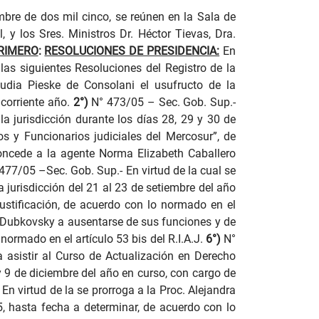
mbre de dos mil cinco, se reúnen en la Sala de
, y los Sres. Ministros Dr. Héctor Tievas, Dra.
RIMERO
:
RESOLUCIONES DE PRESIDENCIA:
En
 las siguientes Resoluciones del Registro de la
audia Pieske de Consolani el usufructo de la
 corriente año.
2°)
N° 473/05 – Sec. Gob. Sup.-
a jurisdicción durante los días 28, 29 y 30 de
s y Funcionarios judiciales del Mercosur”, de
oncede a la agente Norma Elizabeth Caballero
477/05 –Sec. Gob. Sup.- En virtud de la cual se
jurisdicción del 21 al 23 de setiembre del año
ustificación, de acuerdo con lo normado en el
el Dubkovsky a ausentarse de sus funciones y de
o normado en el artículo 53 bis del R.I.A.J.
6°)
N°
a asistir al Curso de Actualización en Derecho
y 9 de diciembre del año en curso, con cargo de
En virtud de la se prorroga a la Proc. Alejandra
5, hasta fecha a determinar, de acuerdo con lo