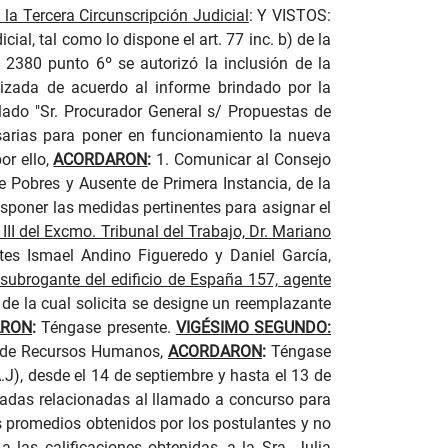
la Tercera Circunscripción Judicial
:
Y VISTOS:
al, tal como lo dispone el art. 77 inc. b) de la
 2380 punto 6º se autorizó la inclusión de la
ivizada de acuerdo al informe brindado por la
lado "Sr. Procurador General s/ Propuestas de
esarias para poner en funcionamiento la nueva
or ello,
ACORDARON
:
1. Comunicar al Consejo
e Pobres y Ausente de Primera Instancia, de la
disponer las medidas pertinentes para asignar el
 III del Excmo. Tribunal del Trabajo, Dr. Mariano
tes Ismael Andino Figueredo y Daniel García,
 subrogante del edificio de España 157, agente
de la cual solicita se designe un reemplazante
ARON
:
Téngase presente.
VIGÉSIMO SEGUNDO:
ón de Recursos Humanos,
ACORDARON
:
Téngase
A.J), desde el 14 de septiembre y hasta el 13 de
adas relacionadas al llamado a concurso para
los promedios obtenidos por los postulantes y no
 las calificaciones obtenidas, a la Sra. Julia