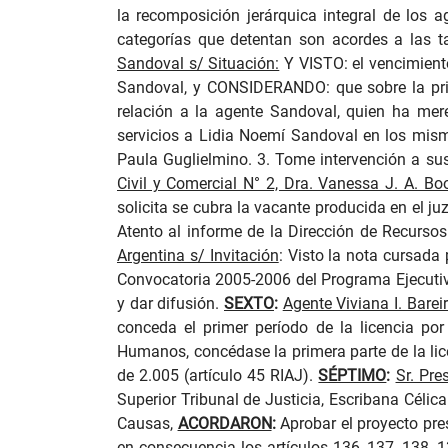
la recomposición jerárquica integral de los a
categorías que detentan son acordes a las ta
Sandoval s/ Situación:
Y VISTO: el vencimiento
Sandoval, y CONSIDERANDO: que sobre la prim
relación a la agente Sandoval, quien ha me
servicios a Lidia Noemí Sandoval en los mismo
Paula Guglielmino. 3. Tome intervención a sus
Civil y Comercial N° 2, Dra. Vanessa J. A. B
solicita se cubra la vacante producida en el j
Atento al informe de la Dirección de Recurso
Argentina
s/ Invitación
:
Visto la nota cursada 
Convocatoria 2005-2006 del Programa Ejecutiv
y dar difusión.
SEXTO
:
Agente Viviana I. Barei
conceda el primer período de la licencia po
Humanos, concédase la primera parte de la lice
de 2.005 (artículo 45 RIAJ).
SÉPTIMO
:
Sr. Pre
Superior Tribunal de Justicia, Escribana Cél
Causas,
ACORDARON
:
Aprobar el proyecto pres
en consecuencia los artículos 136, 137, 138, 