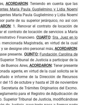
es,
ACORDARON
: Teniendo en cuenta que las
entes María Paula Guglielmino y Lidia Noemí
 agentes María Paula Guglielmino y Lidia Noemí
 parte de su superior jerárquico, no así con
DARON
:
1. Renovar el contrato de locación de
r el contrato de locación de servicios a María
istrativo Financiero.
CUARTO
:
Sra. Juez en lo
 mencionada Magistrada, en virtud de la cual
, y se designe otro personal más,
ACORDARON
:
gase presente.
QUINTO:
Fundación Carolina de
Superior Tribunal de Justicia a participar de la
 de Buenos Aires,
ACORDARON
:
Tener presente
ada agente, en virtud de la cual solicita se le
ñado e informe de la Dirección de Recursos
ir del 15 de octubre y hasta el 28 de noviembre
. Secretaria de Trámites Originarios del Excmo.
eglamento para el Registro de Adjudicación de
o. Superior Tribunal de Justicia, modificándose
ón de Justicia, cuyo texto pasa a formar parte