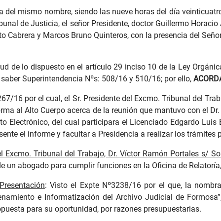
ia del mismo nombre, siendo las nueve horas del día veinticuatro
unal de Justicia, el señor Presidente, doctor Guillermo Horacio
to Cabrera y Marcos Bruno Quinteros, con la presencia del Seño
rtud de lo dispuesto en el artículo 29 inciso 10 de la Ley Orgánic
a saber Superintendencia Nºs: 508/16 y 510/16; por ello,
ACORD
2267/16 por el cual, el Sr. Presidente del Excmo. Tribunal del Tr
forma al Alto Cuerpo acerca de la reunión que mantuvo con el Dr
Electrónico, del cual participara el Licenciado Edgardo Luis B
sente el informe y facultar a Presidencia a realizar los trámites 
el Excmo. Tribunal del Trabajo, Dr. Víctor Ramón Portales s/ Sol
e un abogado para cumplir funciones en la Oficina de Relatoría
 Presentación
: Visto el Expte Nº3238/16 por el que, la nombra
enamiento e Informatización del Archivo Judicial de Formosa
propuesta para su oportunidad, por razones presupuestarias.