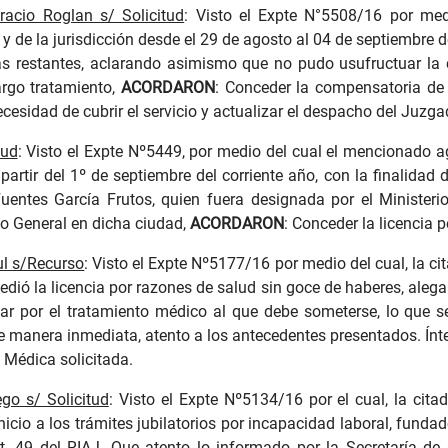
racio Roglan s/ Solicitud
: Visto el Expte N°5508/16 por med
y de la jurisdicción desde el 29 de agosto al 04 de septiembre 
as restantes, aclarando asimismo que no pudo usufructuar la c
argo tratamiento,
ACORDARON
: Conceder la compensatoria de f
cesidad de cubrir el servicio y actualizar el despacho del Juzga
tud
: Visto el Expte Nº5449, por medio del cual el mencionado a
 partir del 1º de septiembre del corriente año, con la finalidad
ntes García Frutos, quien fuera designada por el Ministerio 
do General en dicha ciudad,
ACORDARON
: Conceder la licencia 
ul s/Recurso
: Visto el Expte Nº5177/16 por medio del cual, la c
edió la licencia por razones de salud sin goce de haberes, alega
ntar por el tratamiento médico al que debe someterse, lo que 
e manera inmediata, atento a los antecedentes presentados. Ínte
a Médica solicitada.
go s/ Solicitud
: Visto el Expte Nº5134/16 por el cual, la citad
inicio a los trámites jubilatorios por incapacidad laboral, fund
rt. 49 del RIAJ. Que atento lo informado por la Secretaría de G