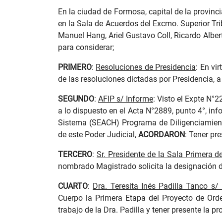
En la ciudad de Formosa, capital de la provinc
en la Sala de Acuerdos del Excmo. Superior Trib
Manuel Hang, Ariel Gustavo Coll, Ricardo Alber
para considerar;
PRIMERO
:
Resoluciones de Presidencia
: En vi
de las resoluciones dictadas por Presidencia, 
SEGUNDO
:
AFIP s/ Informe
: Visto el Expte N°
a lo dispuesto en el Acta N°2889, punto 4°, in
Sistema (SEACH) Programa de Diligenciamiento 
de este Poder Judicial,
ACORDARON
: Tener pre
TERCERO
:
Sr. Presidente de la Sala Primera d
nombrado Magistrado solicita la designación d
CUARTO
:
Dra. Teresita Inés Padilla Tanco s/
Cuerpo la Primera Etapa del Proyecto de Ord
trabajo de la Dra. Padilla y tener presente la 