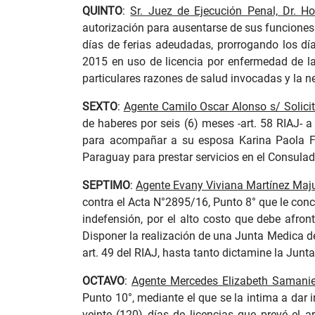
QUINTO
:
Sr. Juez de Ejecución Penal, Dr. Ho
autorización para ausentarse de sus funciones 
días de ferias adeudadas, prorrogando los dí
2015 en uso de licencia por enfermedad de l
particulares razones de salud invocadas y la ne
SEXTO
:
Agente Camilo Oscar Alonso s/ Solici
de haberes por seis (6) meses -art. 58 RIAJ- a
para acompañar a su esposa Karina Paola Fue
Paraguay para prestar servicios en el Consula
SEPTIMO
:
Agente Evany Viviana Martínez Maj
contra el Acta N°2895/16, Punto 8° que le conc
indefensión, por el alto costo que debe afro
Disponer la realización de una Junta Medica d
art. 49 del RIAJ, hasta tanto dictamine la Junt
OCTAVO
:
Agente Mercedes Elizabeth Samanie
Punto 10°, mediante el que se la intima a dar 
veinte (120) días de licencias que prevé el a