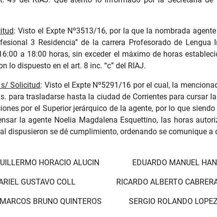
itud
: Visto el Expte Nº3513/16, por la que la nombrada agente s
ofesional 3 Residencia” de la carrera Profesorado de Lengua I
16:00 a 18:00 horas, sin exceder el máximo de horas establecido
lo dispuesto en el art. 8 inc. “c” del RIAJ.
s/ Solicitud
: Visto el Expte Nº5291/16 por el cual, la mencionad
hs. para trasladarse hasta la ciudad de Corrientes para cursar la
ones por el Superior jerárquico de la agente, por lo que siendo 
nsar la agente Noelia Magdalena Esquettino, las horas autori
cual dispusieron se dé cumplimiento, ordenando se comunique a 
UILLERMO HORACIO ALUCIN EDUARDO MANUEL HA
ARIEL GUSTAVO COLL RICARDO ALBERTO CABRER
MARCOS BRUNO QUINTEROS SERGIO ROLANDO LOPE