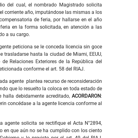
io del cual, el nombrado Magistrado solicita
del corriente año, imputándose las mismas a los
ompensatoria de feria, por hallarse en el año
eria en la forma solicitada, en atención a las
do a su cargo.
gente peticiona se le conceda licencia sin goce
 de trasladarse hasta la ciudad de Miami, EEUU,
de Relaciones Exteriores de la República del
peticionada conforme el art. 58 del RIAJ.
itada agente plantea recurso de reconsideración
ndo que lo resuelto la coloca en toda estado de
se halla debidamente acreditado,
ACORDARON
:
rin concédase a la agente licencia conforme al
a agente solicita se rectifique el Acta N°2894,
ado en que aún no se ha cumplido con los ciento
obierno y lo previsto por el art. 49 del RIAJ,