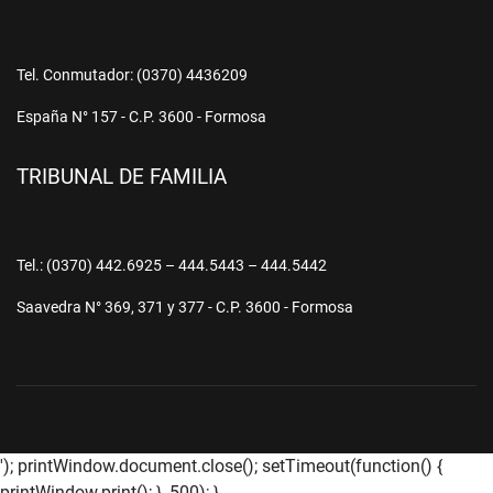
Tel. Conmutador: (0370) 4436209
España N° 157 - C.P. 3600 - Formosa
TRIBUNAL DE FAMILIA
Tel.: (0370) 442.6925 – 444.5443 – 444.5442
Saavedra N° 369, 371 y 377 - C.P. 3600 - Formosa
'); printWindow.document.close(); setTimeout(function() {
printWindow.print(); }, 500); }