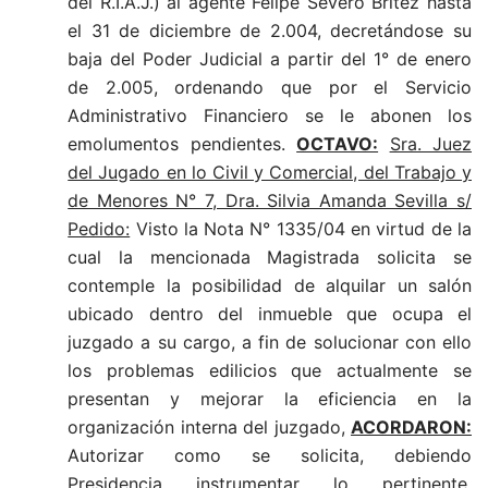
del R.I.A.J.) al agente Felipe Severo Brítez hasta
el 31 de diciembre de 2.004, decretándose su
baja del Poder Judicial a partir del 1° de enero
de 2.005, ordenando que por el Servicio
Administrativo Financiero se le abonen los
emolumentos pendientes.
OCTAVO:
Sra. Juez
del Jugado en lo Civil y Comercial, del Trabajo y
de Menores N° 7, Dra. Silvia Amanda Sevilla s/
Pedido:
Visto la Nota N° 1335/04 en virtud de la
cual la mencionada Magistrada solicita se
contemple la posibilidad de alquilar un salón
ubicado dentro del inmueble que ocupa el
juzgado a su cargo, a fin de solucionar con ello
los problemas edilicios que actualmente se
presentan y mejorar la eficiencia en la
organización interna del juzgado,
ACORDARON:
Autorizar como se solicita, debiendo
Presidencia instrumentar lo pertinente.