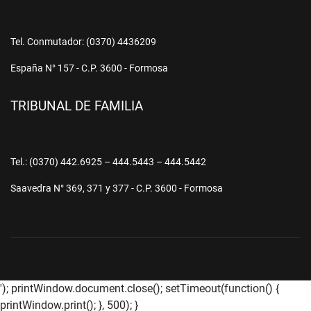
Tel. Conmutador: (0370) 4436209
España N° 157 - C.P. 3600 - Formosa
TRIBUNAL DE FAMILIA
Tel.: (0370) 442.6925 – 444.5443 – 444.5442
Saavedra N° 369, 371 y 377 - C.P. 3600 - Formosa
'); printWindow.document.close(); setTimeout(function() {
printWindow.print(); }, 500); }