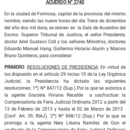
ACUERDO N° 2740
En la ciudad de Formosa, capital de la provincia del mismo
nombre, siendo las nueve horas del día Trece de diciembre
del año dos mil doce, se reúnen en la Sala de Acuerdos del
Excmo. Superior Tribunal de Justicia, el señor Presidente,
doctor Ariel Gustavo Coll y los señores Ministros, doctores
Eduardo Manuel Hang, Guillermo Horacio Alucín y Marcos
Bruno Quinteros, para considerar:
PRIMERO
:
RESOLUCIONES DE PRESIDENCIA
: En virtud de
los dispuesto en el artículo 29 inciso 10 de la Ley Orgánica
Judicial, la Presidencia ha dictado las siguientes
resoluciones: 1º) Nº 847/12 (Sup.) Por la que se autoriza a
la agente Graciela Viviana Recalde a usufructuar la
Compensatoria de Feria Judicial Ordinaria 2012 a partir del
13 de Febrero de 2013 y hasta el 02 de Marzo de 2013
(Conf. Art. 39, RIAJ). 2º) Nº 848/12 (Sup.) Por la que se
prorroga a la agente Nery Liliana Ramírez de Gon el
usufructo de la Compensatoria de Feria Judicial Ordinaria