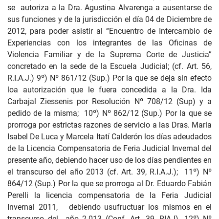
se autoriza a la Dra. Agustina Alvarenga a ausentarse de
sus funciones y de la jurisdicción el día 04 de Diciembre de
2012, para poder asistir al “Encuentro de Intercambio de
Experiencias con los integrantes de las Oficinas de
Violencia Familiar y de la Suprema Corte de Justicia”
concretado en la sede de la Escuela Judicial; (cf. Art. 56,
R.I.A.J.) 9º) Nº 861/12 (Sup.) Por la que se deja sin efecto
loa autorización que le fuera concedida a la Dra. Ida
Carbajal Ziessenis por Resolución Nº 708/12 (Sup) y a
pedido de la misma; 10º) Nº 862/12 (Sup.) Por la que se
prorroga por estrictas razones de servicio a las Dras. María
Isabel De Luca y Marcela Itatí Calderón los días adeudados
de la Licencia Compensatoria de Feria Judicial Invernal del
presente año, debiendo hacer uso de los días pendientes en
el transcurso del año 2013 (cf. Art. 39, R.I.A.J.); 11º) Nº
864/12 (Sup.) Por la que se prorroga al Dr. Eduardo Fabián
Perelli la licencia compensatoria de la Feria Judicial
Invernal 2011, debiendo usufructuar los mismos en el
transcurso del año 2.013 (Conf. Art. 39, RIAJ). 12º) Nº