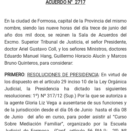
ACUERDO N° 2717
En la ciudad de Formosa, capital de la Provincia del mismo
nombre, siendo las nueve horas del día trece de junio del
año dos mil doce, se reúnen la Sala de Acuerdos del
Excmo. Superior Tribunal de Justicia, el señor Presidente,
doctor Ariel Gustavo Coll, y los señores Ministros, doctores
Eduardo Manuel Hang, Guillermo Horacio Alucín y Marcos
Bruno Quinteros, para considerar:
PRIMERO
:
RESOLUCIONES DE PRESIDENCIA
: En virtud de
los dispuesto en el artículo 29 inciso 10 de la Ley Orgánica
Judicial, la Presidencia ha dictado las siguientes
resoluciones: 1º) Nº 317/12 (Sup.) Por la que se autoriza a
la agente Gloria Liz Vega a ausentarse de sus funciones y
de la jurisdicción desde el día 06 de Junio hasta el día 08
de Junio del año en curso, para poder asistir al “Curso
Sobre Mediación Familiar”, organizado por la Escuela
Judicial de Formosa (Conf. artículo 56 RIAJ); 2º) Nº