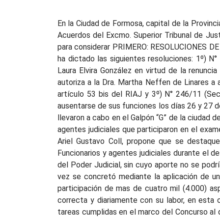
En la Ciudad de Formosa, capital de la Provincia del mismo nombre, siendo las ocho horas del día Primero de Junio del año dos mil once, se reúnen la Sala de Acuerdos del Excmo. Superior Tribunal de Justicia, el Sr. Presidente Dr. Ariel Gustavo Coll y los Sres. Ministros Dres. Héctor Tievas y Eduardo Manuel Hang, para considerar PRIMERO: RESOLUCIONES DE PRESIDENCIA. En virtud de los dispuesto en el artículo 29 inciso 10 de la Ley Orgánica Judicial, la Presidencia ha dictado las siguientes resoluciones: 1º) N° 239/11 (Sec.Gob.Sup.) Por la cual se deja sin efecto el ascenso al cargo de Escribiente Mayor de la agente Laura Elvira González en virtud de la renuncia presentada a la promoción acordada por Resolución Nº 09/11; 2º) N° 243/11 (Sec.Gob.Sup.) Por la cual se autoriza a la Dra. Martha Neffen de Linares a ausentarse de sus funciones y de la jurisdicción los días 24 al 29 de Mayo del año en curso por aplicación del artículo 53 bis del RIAJ y 3º) N° 246/11 (Sec.Gob.Sup.) Por la cual se autorizó a los licenciados Aldo Daniel Narvaez y Dardo Marcelo Retamozo Peña, a ausentarse de sus funciones los días 26 y 27 de Mayo del año en curso para asistir a las “Jornadas de Enfermería en un Mundo Altamente Tecnificado” que se llevaron a cabo en el Galpón “G” de la ciudad de Formosa. Todo lo cual ACORDARON: Tener presente y aprobar lo actuado. SEGUNDO: Mención de merito para agentes judiciales que participaron en el examen de Aspirantes al Escalafón Administrativo del Poder Judicial: Y VISTOS: En este acto el Sr. Presidente, Dr. Ariel Gustavo Coll, propone que se destaque, en los términos del artículo 78 bis del RIAJ, la valiosa participación que tuvieron distintos Magistrados, Funcionarios y agentes judiciales durante el desarrollo de las tres primeras etapas del Procedimiento de Concurso de Aspirantes al Escalafón Administrativo del Poder Judicial, sin cuyo aporte no se podría haber realizado -con notable y destacada eficacia- el complejo procedimiento concursal, el cual por primera vez se concretó mediante la aplicación de un sistema informático especial, que permitió garantizar efectividad, validez, celeridad y transparencia ante la participación de mas de cuatro mil (4.000) aspirantes. Que si bien el Poder Judicial de la Provincia cuenta con calificados recursos humanos, que cumplen correcta y diariamente con su labor, en esta oportunidad los Magistrados, Funcionarios y Agentes que ha continuación se mencionan, por la índole de las tareas cumplidas en el marco del Concurso al que se hace referencia, voluntariamente cumplieron una mayor carga horaria, prestando un servicio que excede largamente el de sus funciones habituales, distinguiéndose por el buen trato hacia los aspirantes, aspecto que fue reconocido por muchos de éstos, inclusive por quienes no pudieron aprobar algunas de las etapas del Concurso. Que siendo así, propone que se destaque una mención de mérito especial para el Sr. Juez de Ejecución Penal, Dr. Horacio Roglan, el