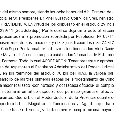
 Sr. Secretario Relator del Superior Tribunal de Justicia, Dr. Eduardo Fabián Perelli, la Sra. Secretaria de la Sala Segunda del Excmo. Tribunal del Trabajo, Dra. Rossana Palmerola, la Sra. Directora de Sistemas del Poder Judicial, Licenciada Norma Benítez, la Subdirectora de Sistemas, Ing. María Noemí Vera, los integrantes de la Dirección de Sistemas, Víctor Ferreyra, Víctor Granada, Camilo Portillo, Marcelo Sosa, Federico Schmitd, Aleksei Sozoñuk, Patricia Hernández y Lucas Ortiz; la Bibliotecaria Mónica García, el Responsable de la página web, Ing. Richard Sanabria, los integrantes de la Biblioteca Central e Informática Jurisprudencial, agentes Gerardo Ramiro Hermosilla, Rosa María Acuña, Oscar Crocci, Horacio Márquez, Jorgelina Rojas, Camilo Alonso, Mariana Cosentino, Guillermo Escofe, Silvia Aguirre, Gerardo Zaracho, Maximiliano Moiraghi, María Florencia Boncosky, y el personal de Mantenimiento e Intendencia del Edificio Tribunales, Ing. Ramón Ruchinsky, Hugo Sigel, Fabián Antonio Galván, Rafael Mercado, Pío Argañaraz, Patricio Gómez, Laura Medina, Darío Ubaldo Velázquez, Cristian Méndez, Emiliano Ramírez, José Monzón, Pablo D'agostini, Nicolás Martínez, Tatiana Lessa, Fabiana Insfrán, María del Carmen García, Juan Carlos Aponte, Esteban Caballero, Marisa Rolón y Teresa Seminara (de la Oficina de Atención al Ciudadano) Paula Cohene, Plácido Flores, Heriberto Estigarribia, Luis Morinigo, Héctor Pascual y Mario Roberto Galeano, oído lo cual, y compartiendo la propuesta realizada, ACORDARON: Formular un reconocimiento especial por la tarea realizada durante el desarrollo de las tres primeras etapas del Concurso de Aspirantes al Escalafón Administrativo del Poder Judicial, al Sr. Juez de Ejecución Penal, Dr. Horacio Roglan, al Sr. Secretario Relator del Superior Tribunal de Justicia, Dr. Eduardo Fabián Perelli, a la Sra. Secretaria de la Sala Segunda del Excmo. Tribunal del Trabajo, Dra. Rossana Palmerola, a la Sra. Directora de Sistemas del Poder Judicial, Licenciada Norma Benítez, a la Subdirectora de Sistemas, Ing. María Noemí Vera, a los integrantes de la Dirección de Sistemas, Víctor Ferreyra, Víctor Granada, Camilo Portillo, Marcelo Sosa, Federico Schmitd, Aleksei Sozoñuk, Patricia Hernández y Lucas Ortiz; a la Bibliotecaria Mónica García por la tarea de coordinación cumplida, al Responsable de la página web, Ing. Richard Sanabria, a los integrantes de la Biblioteca Central e Informática Jurisprudencial, agentes Gerardo Ramiro Hermosilla, Rosa María Acuña, Oscar Crocci, Horacio Márquez, Jorgelina Rojas, Camilo Alonso, Mariana Cosentino, Guillermo Escofe, Silvia Aguirre, Gerardo Zaracho, Maximiliano Moiraghi, María Florencia Boncosky, y al personal de Mantenimiento e Intendencia del Edificio Tribunales, Ing. Ramón Ruchinsky, Hugo Sigel, Fabián Antonio Galván, Rafael Mercado, Pío Argañaraz, Patricio Gómez, Laura Medina, Darío Ubaldo Velázquez, Cristian Méndez, Emiliano Ramírez, José Monzón, Pablo D'agostini, Nicolás Martínez, Tatiana Lessa, Fabiana Insfrán, María del Carmen García, Juan Carlos Aponte, Esteban Caballero, Marisa Rolón y Teresa Seminara ( ambas de la Oficina de Atención al Ciudadano) Paula Cohene, Plácido Flores, Heriberto Estigarribia, Luis Morinigo, Héctor Pascual y Mario Roberto Galeano, dejando constancia en sus respectivos legajos personales. TERCERO: Sra. Juez del Juzgado de Primera Instancia en lo Civil y Comercial Nº 5, Dra. María Eugenia García Nardi s/ Pedido: Y VISTOS: El pedido formulado por la Sra. Juez del Juzgado de Primera Instancia en lo Civil y Comercial Nº 5, Dra. María Eugenia García Nardi, tendiente a que se le prorrogue el plazo para dictar sentencia en los expedientes Nº 159/07 caratulado “MICRED SRL c/ Arjona, Guillermina Santiago y Otra s/ Juicio Ordinario” y Nº 712/08 caratulado “Malgarini, José Luis c/ Empresa Constructora JCR SA s/ Juicio Ordinario”, en atención al cúmulo de causas que pasan para el dictado de sentencia en una misma fecha, ACORDARON: Conceder cuarenta (40) días de plazo para dictar sentencia e