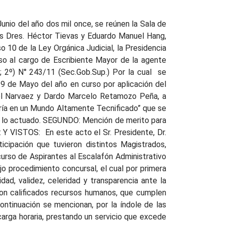
n las dos causas que menciona. CUARTO: Dras. Blanca Toledo y Mirta Coronel s/ Pedido: Y VISTOS El pedido formulado por las Dras. Blanca Toledo y Mirta Coronel tendiente a poder realizar un examen médico de reingreso al personal que, habiendo estado tramitando su jubilación por invalidez, debe reintegrarse al Poder Judicial cuando la Caja de Previsión Social decide, en el ámbito de su competencia, denegar o cancelar el beneficio pretendido y disponer el reingreso del agente; que el objetivo de la petición apunta a detectar las patologías que eventualmente han sobrevenido durante la ausencia prolongada del agente, teniendo en cuenta el lapso de licencia que autoriza el artículo 49 del RIAJ debiendo en su caso, acompañarse de un psicodiagnóstico cuando se adviertan patologías psiquiátricas. Que siendo razonable el planteo formulado en atención al reingreso de personal judicial a sus actividades habituales, ACORDARON: Autorizar como se solicita, debiendo confeccionarse un nuevo examen médico completo del agente que debe reintegrarse, por denegación o cancelación del beneficio de jubilación por invalidez, que permita identificar las tareas para las cuales se encuentra apto, en caso de mantenerse una situación de incapacidad parcial. QUINTO: Sra. Juez del Juzgado de Primera Instancia en lo Civil y Comercial Nº 3, Dra. Judith Sosa de Lozina s/ Pedido: Y VISTOS El pedido de licencia formulado por la Dra. Judith Sosa de Lozina para ausentarse de sus funciones y de la jurisdicción los días 7, 8, 9 y 10 de junio del año en curso con el objeto de asistir al XXV Congreso Nacional de Derecho Procesal a llevarse a cabo en la ciudad de Santa Fe, ACORDARON: Conceder la licencia solicitada en los términos requeridos (Conf. artículo 56 RIAJ). SEXTO: Agente Leoncia Ruiz Díaz s/ Pedido: Y VISTOS El pedido formulado por la agente Leoncia Ruiz Díaz para ausentarse de sus funciones y de la jurisdicción los días 7, 8, 9 y 10 de Junio del año en curso con el objeto de asistir al XXV Congreso Nacional de Derecho Procesal a llevarse a cabo en la ciudad de Santa Fe, contando con la anuencia de su superior jerárquico, ACORDARON: Conceder la licencia solicitada en los términos requeridos (Conf. artículo 56 RIAJ). SEPTIMO: Agente Rommy Grisel Daldovo s/ Pedido: Y VISTOS: El pedido formulado por la agente Rommy Grisel Daldovo, para ausentarse de sus funciones y de la jurisdicción los días 7, 8, 9 y 10 de junio del año en curso con el objeto de asistir al XXV Congreso Nacional de Derecho Procesal a llevarse a cabo en la ciudad de Santa Fe, contando con la anuencia de su superior jerárquico, ACORDARON: Conceder la licencia solicitada en los términos requeridos (Conf. artículo 56 RIAJ). OCTAVO: Agente Patricia Adriana Ramos s/ Pedido: Y VISTOS: El pedido formulado por la agente Patricia Adriana Ramos, para ausentarse de sus funciones y de la jurisdicción los días 7, 8, 9 y 10 de junio del año en curso con el objeto de asistir al XXV Congreso Nacional de Derecho