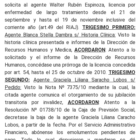
solicita al agente Walter Rubén Espinoza, licencia por
enfermedad de largo tratamiento desde el 21 de
septiembre y hasta el 19 de noviembre inclusive del
corriente año (art.49 del RIAJ).
TRIGESIMO PRIMERO:
Agente Blanca Stella Dambra s/ Historia Clínica
:
Visto la
historia clínica presentada e informes de la Dirección de
Recursos Humanos y Medica,
ACORDARON
: Atento a lo
solicitado y el informe de la Dirección de Recursos
Humanos, concédase una prórroga de la licencia concedida
por art. 54, hasta el 25 de octubre de 2010.
TRIGESIMO
SEGUNDO:
Agente Graciela Liliana Saracho Lobos s/
Pedido
:
Visto la Nota Nº 7375/10 mediante la cual, la
citada agente comunica el otorgamiento de su jubilación
transitoria por invalidez,
ACORDARON
: Atento a la
Resolución Nº 01738/10 de la Caja de Previsión Social,
decretase la baja de la agente Graciela Liliana Caracho
Lobos, a partir de la fecha. Por el Servicio Administrativo
Financiero, abónense los emolumentos pendientes de
pago. Todo
lo cual dispusieron y mandaron se dé