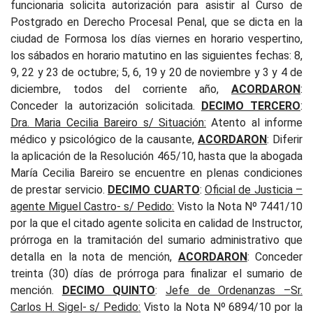
funcionaria solicita autorización para asistir al Curso de
Postgrado en Derecho Procesal Penal, que se dicta en la
ciudad de Formosa los días viernes en horario vespertino,
los sábados en horario matutino en las siguientes fechas: 8,
9, 22 y 23 de octubre; 5, 6, 19 y 20 de noviembre y 3 y 4 de
diciembre, todos del corriente año,
ACORDARON
:
Conceder la autorización solicitada.
DECIMO TERCERO
:
Dra. Maria Cecilia Bareiro s/ Situación
:
Atento al informe
médico y psicológico de la causante,
ACORDARON
: Diferir
la aplicación de la Resolución 465/10, hasta que la abogada
María Cecilia Bareiro se encuentre en plenas condiciones
de prestar servicio.
DECIMO CUARTO
:
Oficial de Justicia –
agente Miguel Castro- s/ Pedido
:
Visto la Nota Nº 7441/10
por la que el citado agente solicita en calidad de Instructor,
prórroga en la tramitación del sumario administrativo que
detalla en la nota de mención,
ACORDARON
:
Conceder
treinta (30) días de prórroga para finalizar el sumario de
mención.
DECIMO QUINTO
:
Jefe de Ordenanzas –Sr.
Carlos H. Sigel- s/ Pedido
:
Visto la Nota Nº 6894/10 por la