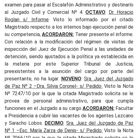
examen para pasar al Escalafón Administrativo y destinarlo
al Juzgado Civil y Comercial Nº 4.
OCTAVO
:
Dr. Horacio
Roglan s/ Informe
: Visto lo informado por el citado
Magistrado respecto a los internos bajo ejecución penal de
su competencia,
ACORDARON:
Tener presente el informe.
Con relación a la modificación del régimen de visitas de
inspección del Juez de Ejecución Penal a las unidades de
detención, siendo ajustados a la política ya establecida en
la materia por este Superior Tribunal de Justicia,
preexistentes a la asunción del cargo por parte del
presentante, no ha lugar.
NOVENO
:
Sra. Juez del Juzgado
de Paz Nº 2 –Dra. Silvia Coronel- s/ Pedido:
Vi
sto la Nota
Nº 7247/10 por la que la citada Magistrado solicita se le
provea de personal administrativo, para que cumpla
funciones en el Juzgado a su cargo
ACORDARON:
Facultar
a Presidencia a cubrir las vacantes de los agentes Lezcano
y Saracho Lobos.
DECIMO
:
Sra. Juez del Juzgado de Paz
Nº 1 –Esc. María Zarza de Denis- s/ Pedido
:
Vi
sto la Nota
Nº 7066/10 por la que la citada Magistrado solicita se le