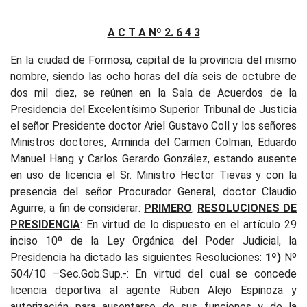
A C T A Nº 2. 6 4 3
En la ciudad de Formosa, capital de la provincia del mismo
nombre, siendo las ocho horas del día seis de octubre de
dos mil diez, se reúnen en la Sala de Acuerdos de la
Presidencia del Excelentísimo Superior Tribunal de Justicia
el señor Presidente doctor Ariel Gustavo Coll y los señores
Ministros doctores, Arminda del Carmen Colman, Eduardo
Manuel Hang y Carlos Gerardo González, estando ausente
en uso de licencia el Sr. Ministro Hector Tievas y con la
presencia del señor Procurador General, doctor Claudio
Aguirre, a fin de considerar:
PRIMERO
:
RESOLUCIONES DE
PRESIDENCIA
: En virtud de lo dispuesto en el artículo 29
inciso 10º de la Ley Orgánica del Poder Judicial, la
Presidencia ha dictado las siguientes Resoluciones:
1º)
Nº
504/10 –Sec.Gob.Sup.-:
En virtud del cual se concede
licencia deportiva al agente Ruben Alejo Espinoza y
autorización para ausentarse de sus funciones y de la