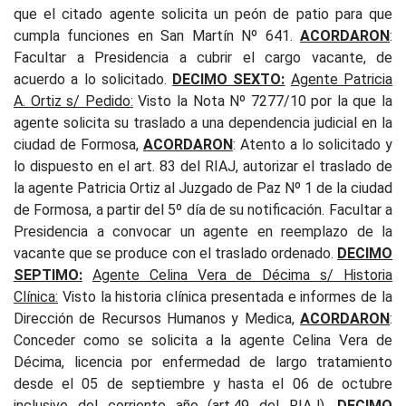
que el citado agente solicita un peón de patio para que
cumpla funciones en San Martín Nº 641.
ACORDARON
:
Facultar a Presidencia a cubrir el cargo vacante, de
acuerdo a lo solicitado.
DECIMO SEXTO:
Agente Patricia
A. Ortiz s/ Pedido
:
Visto la Nota Nº 7277/10 por la que la
agente solicita su traslado a una dependencia judicial en la
ciudad de Formosa,
ACORDARON
: Atento a lo solicitado y
lo dispuesto en el art. 83 del RIAJ, autorizar el traslado de
la agente Patricia Ortiz al Juzgado de Paz Nº 1 de la ciudad
de Formosa, a partir del 5º día de su notificación. Facultar a
Presidencia a convocar un agente en reemplazo de la
vacante que se produce con el traslado ordenado.
DECIMO
SEPTIMO:
Agente Celina Vera de Décima s/ Historia
Clínica
:
Visto la historia clínica presentada e informes de la
Dirección de Recursos Humanos y Medica,
ACORDARON
:
Conceder como se solicita a la agente Celina Vera de
Décima, licencia por enfermedad de largo tratamiento
desde el 05 de septiembre y hasta el 06 de octubre
inclusive del corriente año (art.49 del RIAJ).
DECIMO