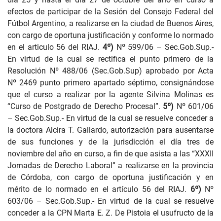
efectos de participar de la Sesión del Consejo Federal del
Fútbol Argentino, a realizarse en la ciudad de Buenos Aires,
con cargo de oportuna justificación y conforme lo normado
en el articulo 56 del RIAJ.
4º)
Nº 599/06
– Sec.Gob.Sup.-
En virtud de la cual se rectifica el punto primero de la
Resolución Nº 488/06 (Sec.Gob.Sup) aprobado por Acta
Nº 2469 punto primero apartado séptimo, consignándose
que el curso a realizar por la agente Silvina Molinas es
“Curso de Postgrado de Derecho Procesal”.
5º)
Nº 601/06
– Sec.Gob.Sup.- En virtud de la cual se resuelve conceder a
la doctora Alcira T. Gallardo, autorización para ausentarse
de sus funciones y de la jurisdicción el día tres de
noviembre del año en curso, a fin de que asista a las “XXXII
Jornadas de Derecho Laboral” a realizarse en la provincia
de Córdoba, con cargo de oportuna justificación y en
mérito de lo normado en el artículo 56 del RIAJ.
6º)
Nº
603/06
– Sec.Gob.Sup.- En virtud de la cual se resuelve
conceder a la CPN Marta E. Z. De Pistoia el usufructo de la