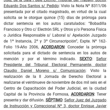
Eduardo Dos Santos s/ Pedido
: Visto la Nota Nº 8311/06
presentada por el citado magistrado, en virtud de la cual
solicita se le otorgue quince (15) días de prórroga para
dictar sentencia en los autos caratulados: “Bobadilla
Francisco y Otro c/ Electrón SRL y Otros y/o Persona Física
o Jurídica Responsable s/ Laboral s/ Apelación Juzgado
de 1ª Instancia, 2º y 3º Circunscripción”, Expte. Nº 162-
Folio 19-Año 2006,
ACORDARON
: Conceder la prórroga
solicitada para el dictado de sentencia en los autos de
mención y por el término indicado.
SEXTO
:
Señor
Presidente del Tribunal Electoral Permanente, doctor
Claudio Daniel Moreno s/ Comunicación
: Visto la
realización de la II Jornada de Derecho Electoral a
realizarse el veintinueve de noviembre de dos mil seis en el
Centro de Capacitación del Poder Judicial, en la ciudad
Capital de la Provincia de Formosa,
ACORDARON
: Tener
presente y dar difusión.
SÉPTIMO
:
Señor Juez del Juzgado
de Instrucción y Correccional Nº 3, doctor Enrique Javier