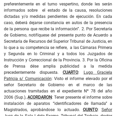
preferentemente en el turno vespertino, donde les serán
informados sobre
el estado de la causa, resoluciones
dictadas y/o medidas pendientes de ejecución. En cada
caso, deberá dejarse constancia en autos de la presencia
de la persona que recibe la información”. 2. Por Secretaría
de Gobierno, notifíquese del presente punto de Acuerdo a
Secretaría de Recursos del Superior Tribunal de Justicia, en
lo que a su competencia se refiere,
a las Cámaras Primera
y Segunda en lo Criminal y a todos los Juzgados de
Instrucción y Correccional de la Provincia. 3. Por la Oficina
de Prensa dése amplia publicidad a la medida
precedentemente dispuesta.
CUARTO
:
Lugo Graciela
Patricia s
/ Comunicación
: Visto el informe elevado por el
señor Secretario de Gobierno en el marco de las
actuaciones tramitadas en el expediente Nº 78 del año
2006 (Sup.),
ACORDARON
: Tener presente el informe sobre
instalación de aparatos “identificadores de llamada” a
Magistrados, aprobándose lo actuado
.
QUINTO
:
Señor
Juez de la Sala I dele Excmo. Tribunal del Trabajo, doctor