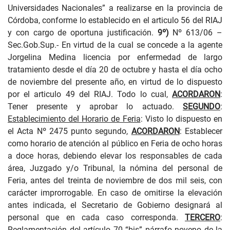
Universidades Nacionales” a realizarse en la provincia de
Córdoba, conforme lo establecido en el articulo 56 del RIAJ
y con cargo de oportuna justificación.
9º)
Nº 613/06
–
Sec.Gob.Sup.- En virtud de la cual se concede a la agente
Jorgelina Medina licencia por enfermedad de largo
tratamiento desde el día 20 de octubre y hasta el día ocho
de noviembre del presente año, en virtud de lo dispuesto
por el articulo 49 del RIAJ. Todo lo cual,
ACORDARON
:
Tener presente y aprobar lo actuado.
SEGUNDO
:
Establecimiento del Horario de Feria
: Visto lo dispuesto en
el Acta Nº 2475 punto segundo,
ACORDARON
: Establecer
como horario de atención al público en Feria de ocho horas
a doce horas, debiendo elevar los responsables de cada
área, Juzgado y/o Tribunal, la nómina del personal de
Feria, antes del treinta de noviembre de dos mil seis, con
carácter improrrogable. En caso de omitirse la elevación
antes indicada, el Secretario de Gobierno designará al
personal que en cada caso corresponda.
TERCERO
:
Reglamentación del artículo 70 “bis” párrafo noveno de la