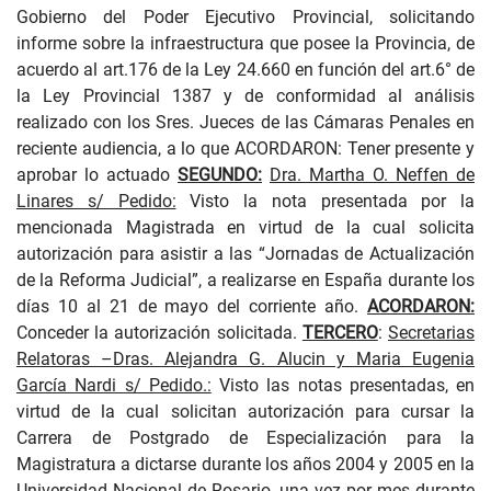
Gobierno del Poder Ejecutivo Provincial, solicitando
informe sobre la infraestructura que posee la Provincia, de
acuerdo al art.176 de la Ley 24.660 en función del art.6° de
la Ley Provincial 1387 y de conformidad al análisis
realizado con los Sres. Jueces de las Cámaras Penales en
reciente audiencia, a lo que ACORDARON: Tener presente y
aprobar lo actuado
SEGUNDO:
Dra. Martha O. Neffen de
Linares s/ Pedido:
Visto la nota presentada por la
mencionada Magistrada en virtud de la cual solicita
autorización para asistir a las “Jornadas de Actualización
de la Reforma Judicial”, a realizarse en España durante los
días 10 al 21 de mayo del corriente año.
ACORDARON:
Conceder la autorización solicitada.
TERCERO
:
Secretarias
Relatoras –Dras. Alejandra G. Alucin y Maria Eugenia
García Nardi s/ Pedido.:
Visto las notas presentadas, en
virtud de la cual solicitan autorización para cursar la
Carrera de Postgrado de Especialización para la
Magistratura a dictarse durante los años 2004 y 2005 en la
Universidad Nacional de Rosario, una vez por mes durante