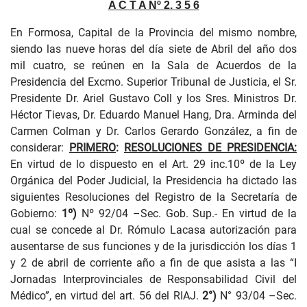
A C T A Nº 2.
3 5 6
En Formosa, Capital de la Provincia del mismo nombre,
siendo las nueve horas del día siete de Abril del año dos
mil cuatro, se reúnen en la Sala de Acuerdos de la
Presidencia del Excmo. Superior Tribunal de Justicia, el Sr.
Presidente Dr. Ariel Gustavo Coll y los Sres. Ministros Dr.
Héctor Tievas, Dr. Eduardo Manuel Hang, Dra. Arminda del
Carmen Colman y Dr. Carlos Gerardo González, a fin de
considerar:
PRIMERO
:
RESOLUCIONES DE PRESIDENCIA:
En virtud de lo dispuesto en el Art. 29 inc.10º de la Ley
Orgánica del Poder Judicial, la Presidencia ha dictado las
siguientes Resoluciones del Registro de la Secretaría de
Gobierno:
1º)
Nº 92/04 –Sec. Gob. Sup.- En virtud de la
cual se concede al Dr. Rómulo Lacasa autorización para
ausentarse de sus funciones y de la jurisdicción los días 1
y 2 de abril de corriente año a fin de que asista a las “I
Jornadas Interprovinciales de Responsabilidad Civil del
Médico”, en virtud del art. 56 del RIAJ.
2°)
N° 93/04 –Sec.