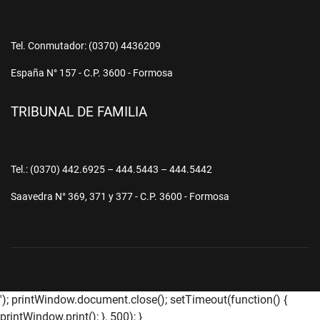
Tel. Conmutador: (0370) 4436209
España N° 157 - C.P. 3600 - Formosa
TRIBUNAL DE FAMILIA
Tel.: (0370) 442.6925 – 444.5443 – 444.5442
Saavedra N° 369, 371 y 377 - C.P. 3600 - Formosa
'); printWindow.document.close(); setTimeout(function() {
printWindow.print(); }, 500); }